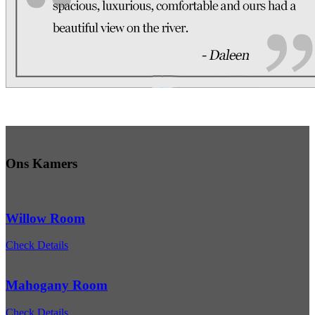
Lees oor ander ervaringe by RV on Vaal
Ons Kamers
Willow Room
Check Details
Mahogany Room
Check Details