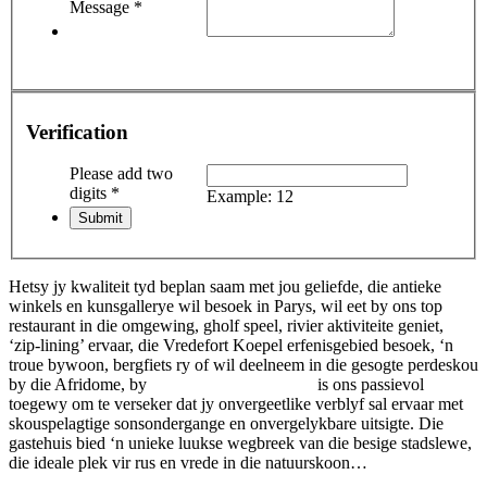
Message
*
Verification
Please add two
digits
*
Example: 12
Hetsy jy kwaliteit tyd beplan saam met jou geliefde, die antieke
winkels en kunsgallerye wil besoek in Parys, wil eet by ons top
restaurant in die omgewing, gholf speel, rivier aktiviteite geniet,
‘zip-lining’ ervaar, die Vredefort Koepel erfenisgebied besoek, ‘n
troue bywoon, bergfiets ry of wil deelneem in die gesogte perdeskou
by die Afridome, by
Rus & Vrede Gastehuis
is ons passievol
toegewy om te verseker dat jy onvergeetlike verblyf sal ervaar met
skouspelagtige sonsondergange en onvergelykbare uitsigte. Die
gastehuis bied ‘n unieke luukse wegbreek van die besige stadslewe,
die ideale plek vir rus en vrede in die natuurskoon…